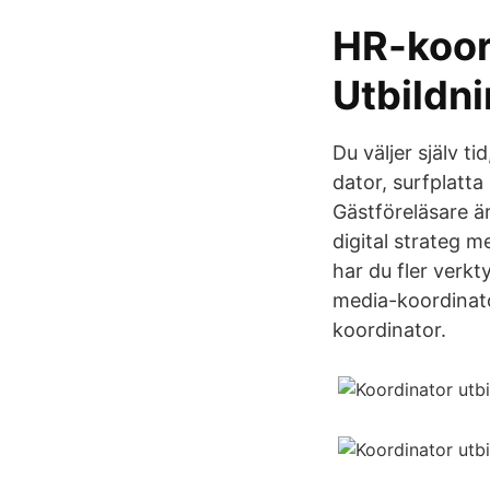
HR-koord
Utbildn
Du väljer själv ti
dator, surfplatta
Gästföreläsare ä
digital strateg 
har du fler verkt
media-koordinat
koordinator.