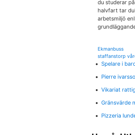
du studerar på 
halvfart tar d
arbetsmiljö en
grundläggande
Ekmanbuss
staffanstorp vå
Spelare i bar
Pierre ivarsso
Vikariat ratti
Gränsvärde 
Pizzeria lun