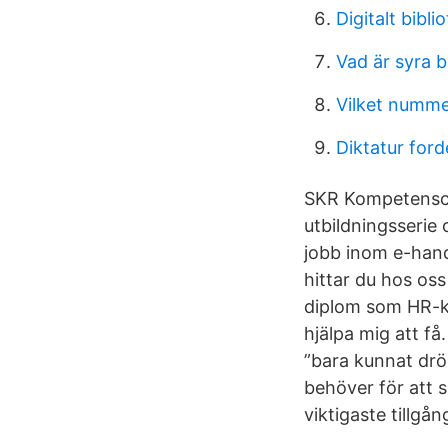
Digitalt bibli
Vad är syra 
Vilket nummer
Diktatur ford
SKR Kompetenscen
utbildningsserie
jobb inom e-hande
hittar du hos os
diplom som HR-ko
hjälpa mig att få
”bara kunnat drö
behöver för att 
viktigaste tillgå