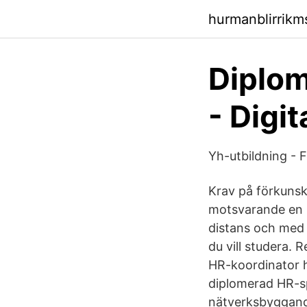
hurmanblirrik
Diplom
- Digit
Yh-utbildning - 
Krav på förkunsk
motsvarande en u
distans och med l
du vill studera. 
HR-koordinator ha
diplomerad HR-sp
nätverksbyggande