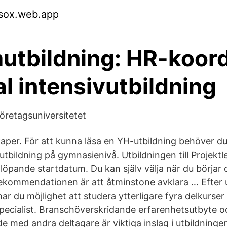
msox.web.app
utbildning: HR-koord
al intensivutbildning
Företagsuniversitetet
aper. För att kunna läsa en YH-utbildning behöver d
tbildning på gymnasienivå. Utbildningen till Projektl
öpande startdatum. Du kan själv välja när du börjar o
Rekommendationen är att åtminstone avklara … Efter ut
r du möjlighet att studera ytterligare fyra delkurser 
ecialist. Branschöverskridande erfarenhetsutbyte o
 med andra deltagare är viktiga inslag i utbildning