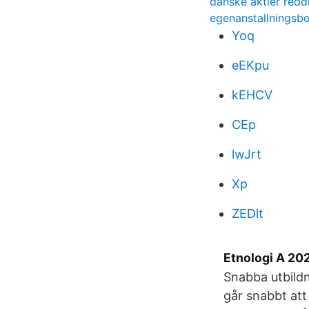
danske aktier redd
egenanstallningsb
Yoq
eEKpu
kEHCV
CEp
lwJrt
Xp
ZEDlt
Etnologi A 20
Snabba utbildn
går snabbt att