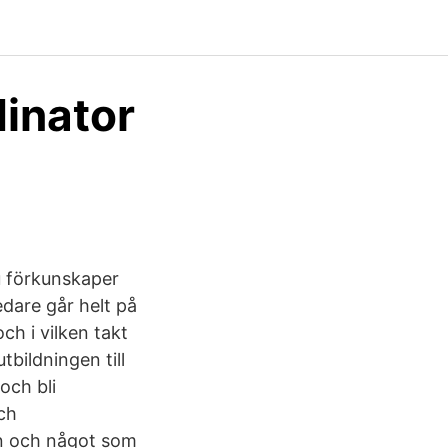
inator
u förkunskaper
edare går helt på
ch i vilken takt
bildningen till
och bli
ch
en och något som