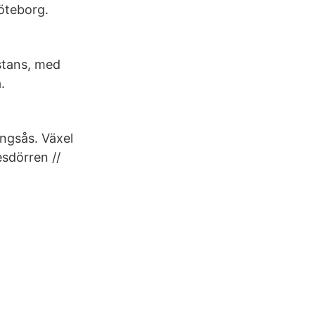
öteborg.
stans, med
.
ngsås. Växel
esdörren //