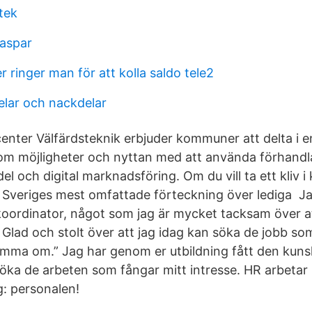
otek
baspar
 ringer man för att kolla saldo tele2
elar och nackdelar
ter Välfärdsteknik erbjuder kommuner att delta i e
 om möjligheter och nyttan med att använda förhandla
l och digital marknadsföring. Om du vill ta ett kliv i 
s Sveriges mest omfattade förteckning över lediga Ja
ordinator, något som jag är mycket tacksam över a
. Glad och stolt över att jag idag kan söka de jobb som
mma om.” Jag har genom er utbildning fått den kun
söka de arbeten som fångar mitt intresse. HR arbetar
ng: personalen!