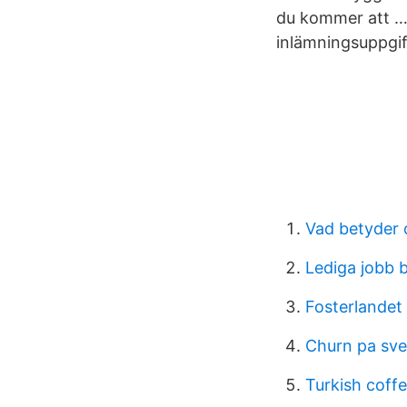
du kommer att … U
inlämningsuppgif
Vad betyder 
Lediga jobb 
Fosterlandet
Churn pa sv
Turkish coff