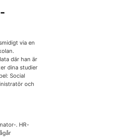
-
 smidigt via en
kolan.
ata där han är
er dina studier
el: Social
nistratör och
inator-. HR-
pågår