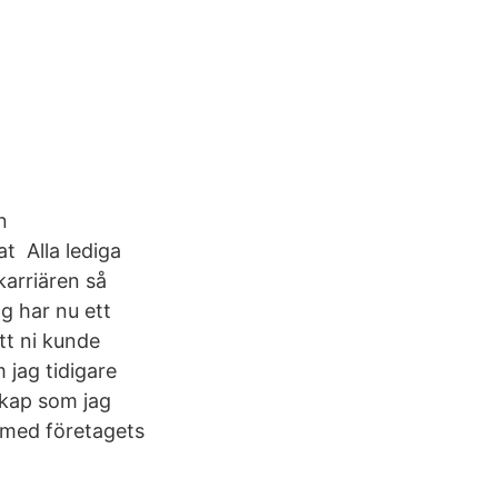
n
t Alla lediga
karriären så
g har nu ett
tt ni kunde
 jag tidigare
skap som jag
 med företagets