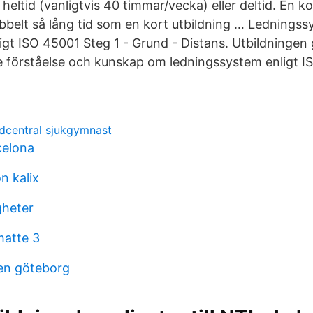
heltid (vanligtvis 40 timmar/vecka) eller deltid. En ko
ubbelt så lång tid som en kort utbildning … Ledningss
ligt ISO 45001 Steg 1 - Grund - Distans. Utbildningen 
 förståelse och kunskap om ledningssystem enligt I
rdcentral sjukgymnast
celona
n kalix
gheter
matte 3
den göteborg