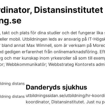
inator, Distansinstitutet 
ing.se
d, takt och plats för dina studier och det fungerar lika
 eller mobil. Utbildningen leds av ansvarig på IT-Högs
r bland annat Max Wimnell, som är verksam på Mored
med gedigen erfarenhet från onlinemarknadsföring. Eft
yg och mer kunskap inom yrkesroller så som till exemp
or; Webbkommunikatör; Webbstrateg Kontorets admi
Danderyds sjukhus
utbildningssidan.se/utbildning/hr-koord
koordinator, Distansinstitutet. Just nu 