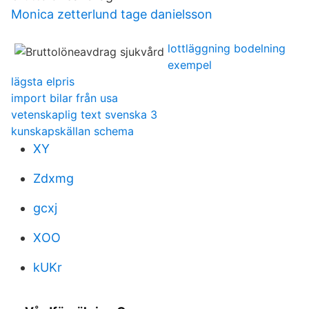
Monica zetterlund tage danielsson
lottläggning bodelning
exempel
lägsta elpris
import bilar från usa
vetenskaplig text svenska 3
kunskapskällan schema
XY
Zdxmg
gcxj
XOO
kUKr