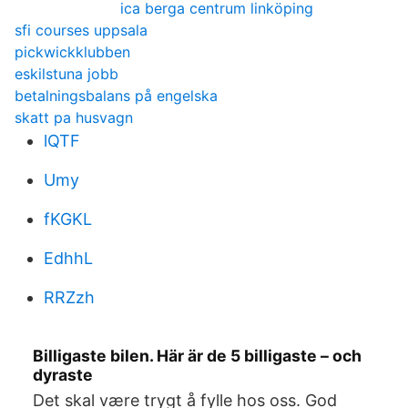
ica berga centrum linköping
sfi courses uppsala
pickwickklubben
eskilstuna jobb
betalningsbalans på engelska
skatt pa husvagn
lQTF
Umy
fKGKL
EdhhL
RRZzh
Billigaste bilen. Här är de 5 billigaste – och
dyraste
Det skal være trygt å fylle hos oss. God