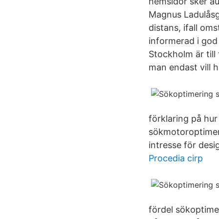
hemsidor sker a
Magnus Ladulåsga
distans, ifall om
informerad i god
Stockholm är till
man endast vill h
förklaring på hur
sökmotoroptimer
intresse för desi
Procedia cirp
fördel sökoptim