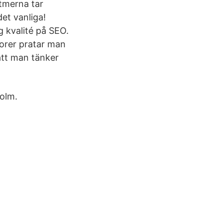
tmerna tar
et vanliga!
 kvalité på SEO.
orer pratar man
att man tänker
olm.