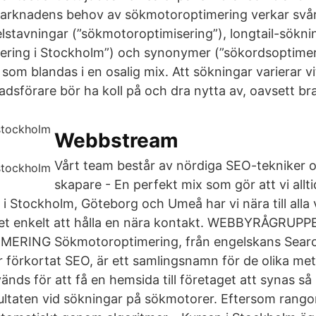
arknadens behov av sökmotoroptimering verkar svår
lstavningar (”sökmotoroptimisering”), longtail-sökni
ering i Stockholm”) och synonymer (”sökordsoptimer
som blandas i en osalig mix. Att sökningar varierar vi
adsförare bör ha koll på och dra nytta av, oavsett br
Webbstream
Vårt team består av nördiga SEO-tekniker o
skapare - En perfekt mix som gör att vi allti
i Stockholm, Göteborg och Umeå har vi nära till alla 
et enkelt att hålla en nära kontakt. WEBBYRÅGRUPP
RING Sökmotoroptimering, från engelskans Searc
er förkortat SEO, är ett samlingsnamn för de olika me
änds för att få en hemsida till företaget att synas s
sultaten vid sökningar på sökmotorer. Eftersom rang