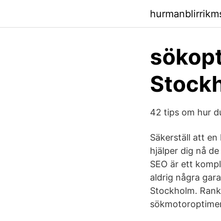
hurmanblirrik
sökopt
Stockh
42 tips om hur 
Säkerställ att e
hjälper dig nå de
SEO är ett kompl
aldrig några gar
Stockholm. Rank
sökmotoroptimer