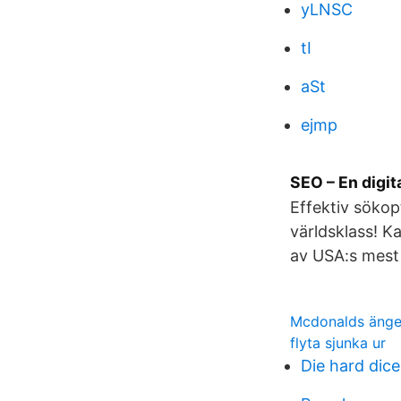
yLNSC
tI
aSt
ejmp
SEO – En digi
Effektiv sökop
världsklass! K
av USA:s mest
Mcdonalds änge
flyta sjunka ur
Die hard dice