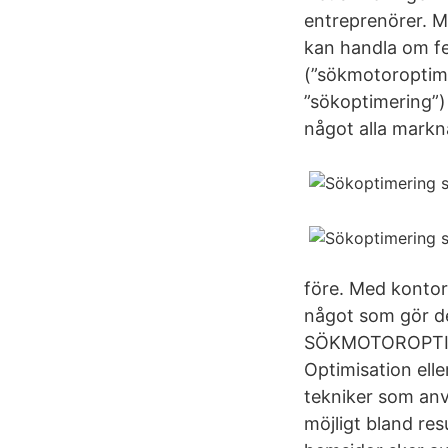
entreprenörer. M
kan handla om fe
(”sökmotoroptim
”sökoptimering”) 
något alla markn
före. Med kontor 
något som gör d
SÖKMOTOROPTIME
Optimisation ell
tekniker som anv
möjligt bland re