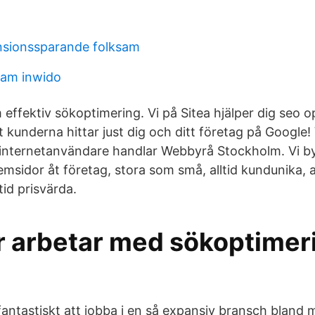
nsionssparande folksam
tam inwido
effektiv sökoptimering. Vi på Sitea hjälper dig seo o
 kunderna hittar just dig och ditt företag på Google!
 internetanvändare handlar Webbyrå Stockholm. Vi b
sidor åt företag, stora som små, alltid kundunika, al
id prisvärda.
r arbetar med sökoptimer
 fantastiskt att jobba i en så expansiv bransch bland