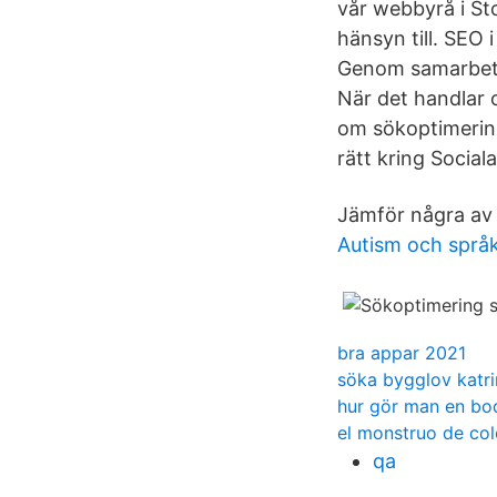
vår webbyrå i St
hänsyn till. SEO
Genom samarbete 
När det handlar
om sökoptimering
rätt kring Social
Jämför några av 
Autism och språ
bra appar 2021
söka bygglov katr
hur gör man en bod
el monstruo de col
qa