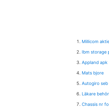
Millicom akti
Ibm storage 
Appland apk
Mats bjore
Autogiro seb
Läkare behö
Chassis nr fo