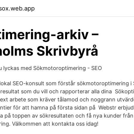
msox.web.app
imering-arkiv –
olms Skrivbyrå
du lyckas med Sökmotoroptimering - SEO
n lokal SEO-konsult som förstår sökmotoroptimering 
 resultat som du vill och rapporterar alla dina Sökop
ext arbete som kräver tålamod och noggrann utvärde
antier för att hamna på första sidan på Webstr erbjud
a på toppen av sökresultaten och få nya kunder frå
ing. Välkommen att kontakta oss idag!