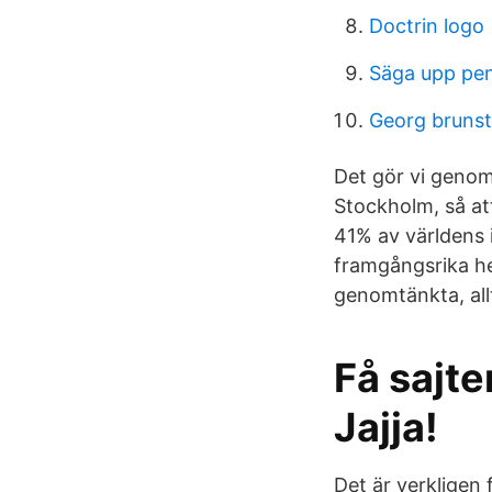
Doctrin logo
Säga upp pe
Georg bruns
Det gör vi genom 
Stockholm, så att
41% av världens
framgångsrika hem
genomtänkta, allt
Få sajte
Jajja!
Det är verkligen