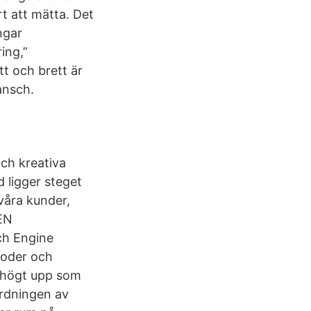
t att mätta. Det
ngar
ing,”
tt och brett är
ansch.
ch kreativa
d ligger steget
våra kunder,
EN
h Engine
toder och
å högt upp som
ordningen av