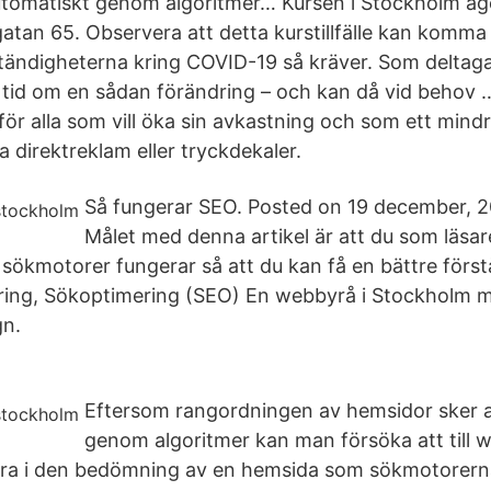
utomatiskt genom algoritmer… Kursen i Stockholm äg
tan 65. Observera att detta kurstillfälle kan komma a
ständigheterna kring COVID-19 så kräver. Som deltaga
 tid om en sådan förändring – och kan då vid behov 
 för alla som vill öka sin avkastning och som ett min
a direktreklam eller tryckdekaler.
Så fungerar SEO. Posted on 19 december, 2
Målet med denna artikel är att du som läsar
 sökmotorer fungerar så att du kan få en bättre förs
ing, Sökoptimering (SEO) En webbyrå i Stockholm 
gn.
Eftersom rangordningen av hemsidor sker 
genom algoritmer kan man försöka att till
era i den bedömning av en hemsida som sökmotorern