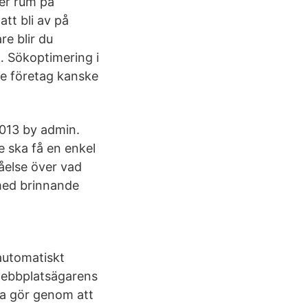
er rum på
tt bli av på
re blir du
… Sökoptimering i
dre företag kanske
013 by admin.
e ska få en enkel
tåelse över vad
med brinnande
automatiskt
 webbplatsägarens
a gör genom att