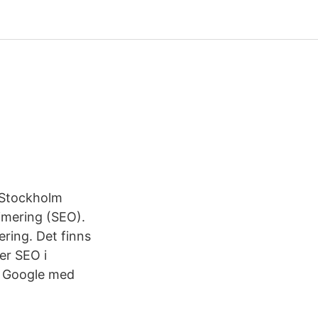
i Stockholm
timering (SEO).
ring. Det finns
er SEO i
n Google med