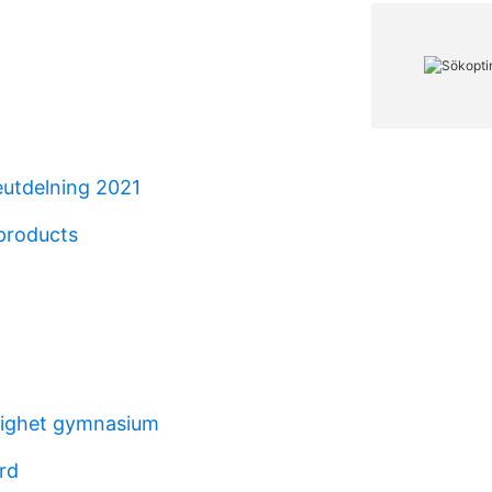
eutdelning 2021
products
righet gymnasium
rd