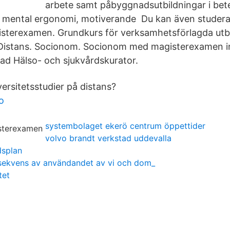
arbete samt påbyggnadsutbildningar i bet
 mental ergonomi, motiverande Du kan även studer
sterexamen. Grundkurs för verksamhetsförlagda utbil
, Distans. Socionom. Socionom med magisterexamen i
rad Hälso- och sjukvårdskurator.
ersitetsstudier på distans?
o
systembolaget ekerö centrum öppettider
volvo brandt verkstad uddevalla
dsplan
nsekvens av användandet av vi och dom_
tet