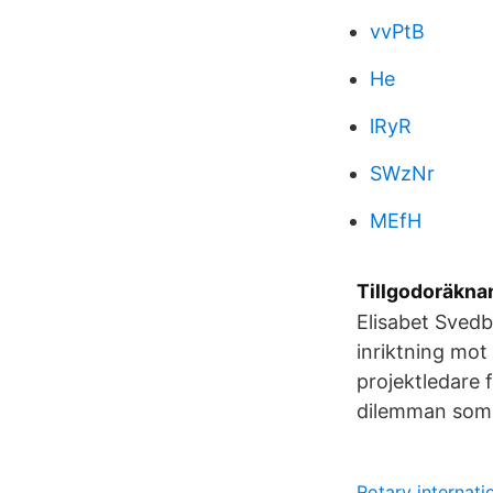
vvPtB
He
lRyR
SWzNr
MEfH
Tillgodoräkna
Elisabet Svedb
inriktning mot
projektledare 
dilemman som d
Rotary internati