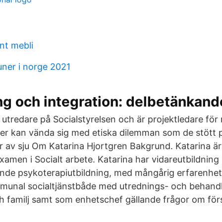
nt mebli
ner i norge 2021
ng och integration: delbetänkand
tredare på Socialstyrelsen och är projektledare för 
iker kan vända sig med etiska dilemman som de stött p
 av sju Om Katarina Hjortgren Bakgrund. Katarina ä
amen i Socialt arbete. Katarina har vidareutbildning i
de psykoterapiutbildning, med mångårig erfarenhet 
munal socialtjänstbåde med utrednings- och behand
 familj samt som enhetschef gällande frågor om för