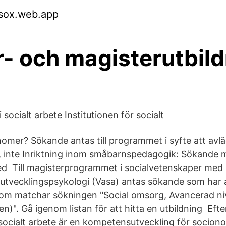
msox.web.app
- och magisterutbild
 socialt arbete Institutionen för socialt
nomer? Sökande antas till programmet i syfte att avl
 inte Inriktning inom småbarnspedagogik: Sökande
 Till magisterprogrammet i socialvetenskaper med 
er utvecklingspsykologi (Vasa) antas sökande som har 
som matchar sökningen "Social omsorg, Avancerad ni
)". Gå igenom listan för att hitta en utbildning Eft
ocialt arbete är en kompetensutveckling för socion