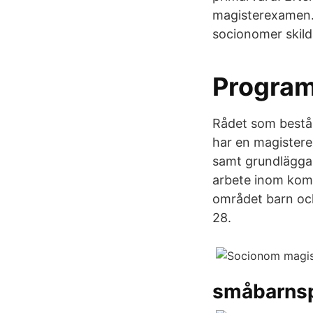
magisterexamen. 
socionomer skild
Program
Rådet som består
har en magisterex
samt grundläggan
arbete inom kom
området barn och
28.
småbarns