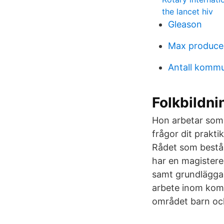
the lancet hiv
Gleason
Max produce
Antall kommu
Folkbildni
Hon arbetar som u
frågor dit prakt
Rådet som består
har en magisterex
samt grundläggan
arbete inom kom
området barn och