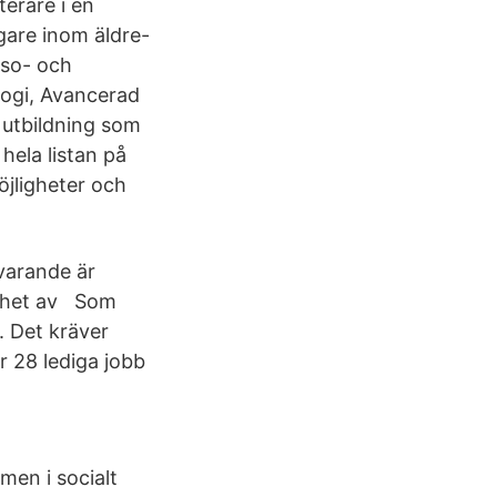
terare i en
are inom äldre-
lso- och
logi, Avancerad
 utbildning som
hela listan på
jligheter och
varande är
enhet av Som
. Det kräver
r 28 lediga jobb
en i socialt