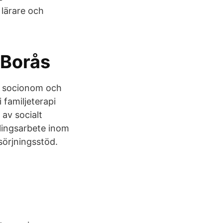
 lärare och
 Borås
r socionom och
 familjeterapi
av socialt
lingsarbete inom
sörjningsstöd.