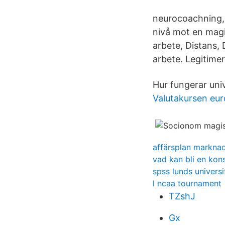
neurocoachning,
nivå mot en magi
arbete, Distans
arbete. Legitime
Hur fungerar univ
Valutakursen eur
affärsplan markna
vad kan bli en ko
spss lunds universi
l ncaa tournament
TZshJ
Gx