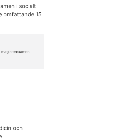
men i socialt
e omfattande 15
dicin och
e