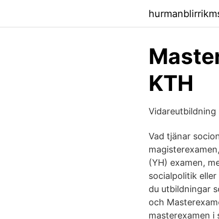
hurmanblirrik
Master
KTH
Vidareutbildning i
Vad tjänar socio
magisterexamen,
(YH) examen, med
socialpolitik ell
du utbildningar 
och Masterexamen
masterexamen i s