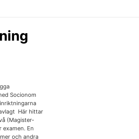
ning
ägga
 med Socionom
inriktningarna
avlagt Här hittar
vå (Magister-
er examen. En
omer och andra