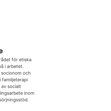
e
rådet för etiska
å i arbetet.
r socionom och
 familjeterapi
av socialt
lingsarbete inom
sörjningsstöd.