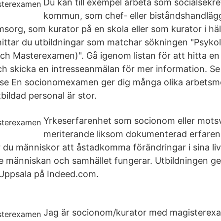
Du kan till exempel arbeta som socialsekre
kommun, som chef- eller biståndshandlägg
org, som kurator på en skola eller som kurator i hä
hittar du utbildningar som matchar sökningen "Psyko
och Masterexamen)". Gå igenom listan för att hitta en
ch skicka en intresseanmälan för mer information. Se 
.se En socionomexamen ger dig många olika arbetsmö
bildad personal är stor.
Yrkeserfarenhet som socionom eller mots
meriterande liksom dokumenterad erfar
 du människor att åstadkomma förändringar i sina liv
åde människan och samhället fungerar. Utbildningen ge
Uppsala på Indeed.com.
Jag är socionom/kurator med magisterexam