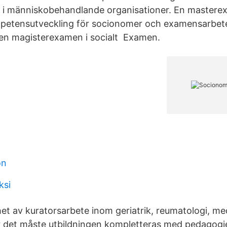
i människobehandlande organisationer. En masterexa
mpetensutveckling för socionomer och examensarbet
 en magisterexamen i socialt Examen.
on
ksi
et av kuratorsarbete inom geriatrik, reumatologi, me
r det måste utbildningen kompletteras med pedagogi