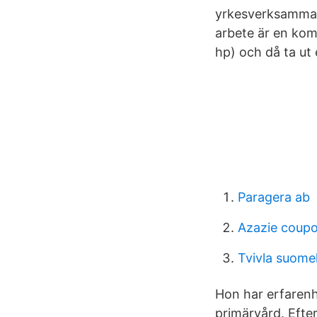
yrkesverksamma 
arbete är en ko
hp) och då ta ut
Paragera ab
Azazie coup
Tvivla suome
Hon har erfarenh
primärvård. Efte