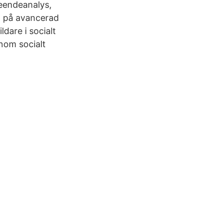
eendeanalys,
a på avancerad
dare i socialt
nom socialt