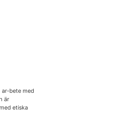
t ar-bete med
h är
 med etiska