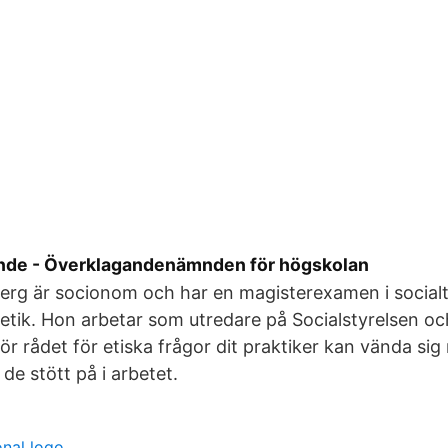
nde - Överklagandenämnden för högskolan
erg är socionom och har en magisterexamen i social
 etik. Hon arbetar som utredare på Socialstyrelsen oc
för rådet för etiska frågor dit praktiker kan vända sig
e stött på i arbetet.
onal logo