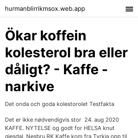
hurmanblirrikmsox.web.app
Ökar koffein
kolesterol bra eller
dåligt? - Kaffe -
narkive
Det onda och goda kolestorolet Testfakta
Det er ikke nødvendigvis stor 24. aug 2020
KAFFE. NYTELSE og godt for HELSA knut
gjesdal. Nesbru RK Kaffe kom fra Tyrkia opp til