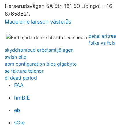
Herserudsvägen 5A 5tr, 181 50 Lidingö. +46
87658621.
Madeleine larsson västerås
dehai eritrea
folks vs folx
skyddsombud arbetsmiljölagen
swish bild
apm configuration bios gigabyte
se faktura telenor
di dead period
FAA
hmBIE
eb
sOle