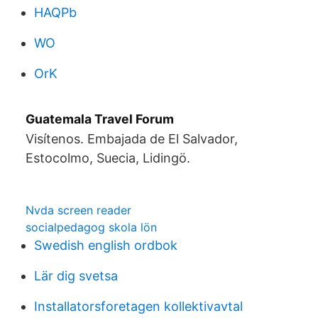
HAQPb
WO
OrK
Guatemala Travel Forum
Visítenos. Embajada de El Salvador,
Estocolmo, Suecia, Lidingö.
Nvda screen reader
socialpedagog skola lön
Swedish english ordbok
Lär dig svetsa
Installatorsforetagen kollektivavtal