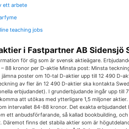
iv ett arbete
arfyme
line teaching jobs
ktier i Fastpartner AB Sidensjö
formation för dig som är svensk aktieägare. Erbjudand
4 – 88 kronor per D-aktie Minsta post: Minsta tecknin
i jämna poster om 10-tal D-aktier upp till 12 490 D-ak
teckning av fler än 12 490 D-aktier ska kontakta Swed
onella erbjudandet). I grunderbjudande ingår upp till 7
n komma att utökas med ytterligare 1,5 miljoner aktier. 
m intervallet 84-88 kronor. Det exakta erbjudandet
ett anbudsförfarande, så kallad bookbuilding, och 
 Däremot finns det stabila aktier som är högutdelan