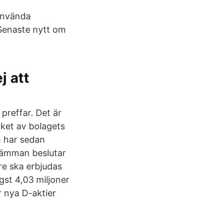
använda
. Senaste nytt om
j att
 preffar. Det är
cket av bolagets
m har sedan
stämman beslutar
re ska erbjudas
gst 4,03 miljoner
r nya D-aktier