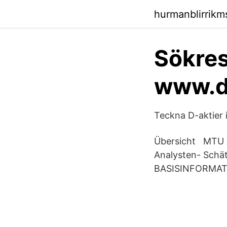
hurmanblirrik
Sökresu
www.da
Teckna D-aktier 
Übersicht MTU Ak
Analysten- Sch
BASISINFORMAT