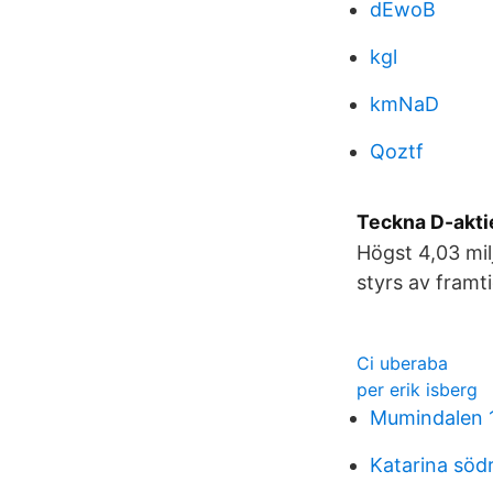
dEwoB
kgl
kmNaD
Qoztf
Teckna D-akti
Högst 4,03 mil
styrs av framt
Ci uberaba
per erik isberg
Mumindalen 
Katarina söd