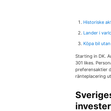
Historiske ak
Lander i varld
Köpa bil uta
Starting in DK. 
301 likes. Person
preferensaktier 
ränteplacering u
Sveriges
invester