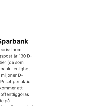
 Sparbank
epris: Inom
gspost är 130 D-
tier (de som
bank i enlighet
 miljoner D-
Priset per aktie
 kommer att
offentliggöras
de på