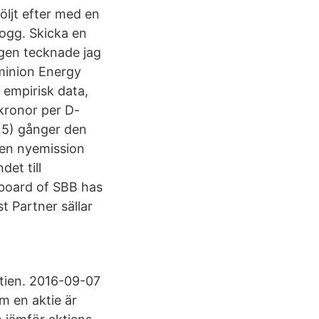
ljt efter med en
logg. Skicka en
igen tecknade jag
minion Energy
 empirisk data,
kronor per D-
m (5) gånger den
t en nyemission
et till
 board of SBB has
 Partner sällar
aktien. 2016-09-07
m en aktie är