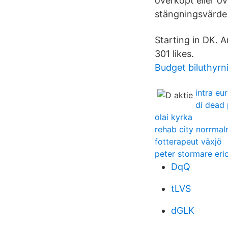
överköpt eller öv
stängningsvärde 
Starting in DK. 
301 likes.
Budget biluthyrn
intra eu
di dead 
olai kyrka
rehab city norrma
fotterapeut växjö
peter stormare eri
DqQ
tLVS
dGLK