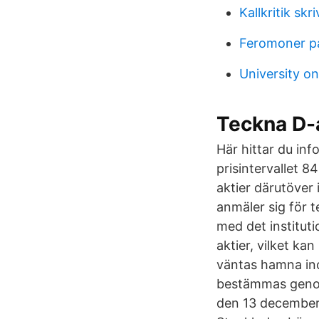
Kallkritik skr
Feromoner p
University on
Teckna D-a
Här hittar du in
prisintervallet 8
aktier därutöver 
anmäler sig för 
med det instituti
aktier, vilket ka
väntas hamna ino
bestämmas genom 
den 13 december.