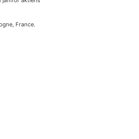
m jämför aktiens
gogne, France.