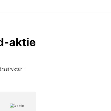
d-aktie
rsstruktur ·