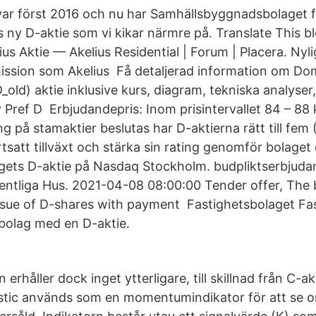
ar först 2016 och nu har Samhällsbyggnadsbolaget fö
ns ny D-aktie som vi kikar närmre på. Translate This b
us Aktie — Akelius Residential | Forum | Placera. Nyl
mission som Akelius Få detaljerad information om Do
old) aktie inklusive kurs, diagram, tekniska analyser,
Pref D Erbjudandepris: Inom prisintervallet 84 – 88 
g på stamaktier beslutas har D-aktierna rätt till fe
rtsatt tillväxt och stärka sin rating genomför bolage
gets D-aktie på Nasdaq Stockholm. budpliktserbjudand
fentliga Hus. 2021-04-08 08:00:00 Tender offer, The
ssue of D-shares with payment Fastighetsbolaget Fast
n bolag med en D-aktie.
n erhåller dock inget ytterligare, till skillnad från C-
tic används som en momentumindikator för att se o