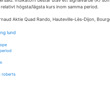
ersåld. Indikatorn består utav ett signalvärde (K) so
relativt högsta/lägsta kurs inom samma period.
Arnaud Aktie Quad Rando, Hauteville-Lès-Dijon, Bour
ing lund
rope
period
lm
c roberts