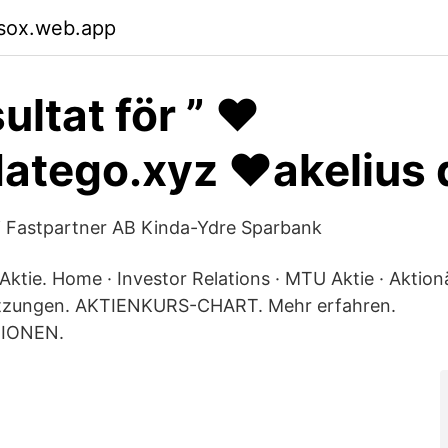
msox.web.app
ltat för ” ❤️️
tego.xyz ❤️️akelius 
i Fastpartner AB Kinda-Ydre Sparbank
tie. Home · Investor Relations · MTU Aktie · Aktionä
ätzungen. AKTIENKURS-CHART. Mehr erfahren.
IONEN.