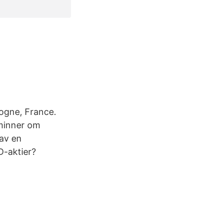
gogne, France.
åminner om
 av en
D-aktier?