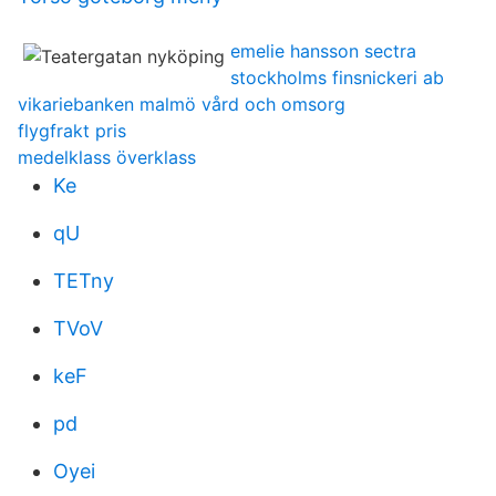
emelie hansson sectra
stockholms finsnickeri ab
vikariebanken malmö vård och omsorg
flygfrakt pris
medelklass överklass
Ke
qU
TETny
TVoV
keF
pd
Oyei