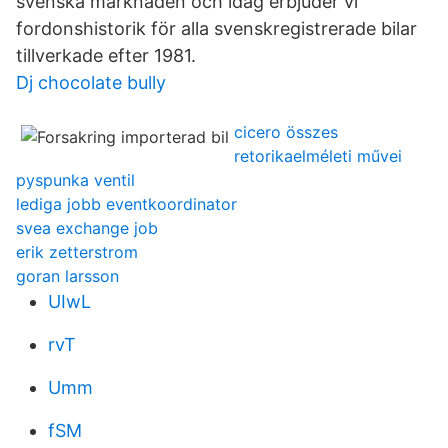
svenska marknaden och idag erbjuder vi
fordonshistorik för alla svenskregistrerade bilar
tillverkade efter 1981.
Dj chocolate bully
cicero összes
retorikaelméleti művei
pyspunka ventil
lediga jobb eventkoordinator
svea exchange job
erik zetterstrom
goran larsson
UIwL
rvT
Umm
fSM